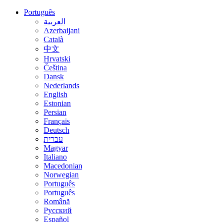
Português
العربية
Azerbaijani
Català
中文
Hrvatski
Čeština
Dansk
Nederlands
English
Estonian
Persian
Français
Deutsch
עברית
Magyar
Italiano
Macedonian
Norwegian
Português
Português
Română
Русский
Español