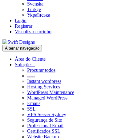
Svenska
Türkçe
Українська
Login
Registrar
Visualizar carrinho
Alternar navegação
Área do Cliente
Soluções
Procurar todos
-----
Instant wordpress
Hosting Services
WordPress Maintenance
Managed WordPress
Emails
SSL
VPS Server Sydney
Segurança de Site
Professional Email
Certificados SSL
Website Backup