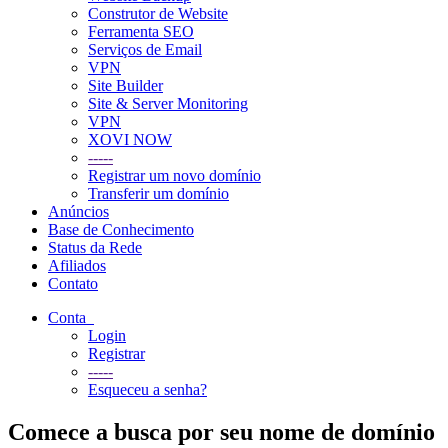
Construtor de Website
Ferramenta SEO
Serviços de Email
VPN
Site Builder
Site & Server Monitoring
VPN
XOVI NOW
-----
Registrar um novo domínio
Transferir um domínio
Anúncios
Base de Conhecimento
Status da Rede
Afiliados
Contato
Conta
Login
Registrar
-----
Esqueceu a senha?
Comece a busca por seu nome de domínio