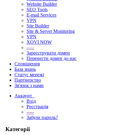
Website Builder
SEO Tools
E-mail Services
VPN
Site Builder
Site & Server Monitoring
VPN
XOVI NOW
-----
Зареєструвати домен
Перенести домен до нас
Сповіщення
База знань
Статус мережі
Партнерство
Зв'язок з нами
Аккаунт
Вхід
Реєстрація
-----
Забули пароль?
Категорії