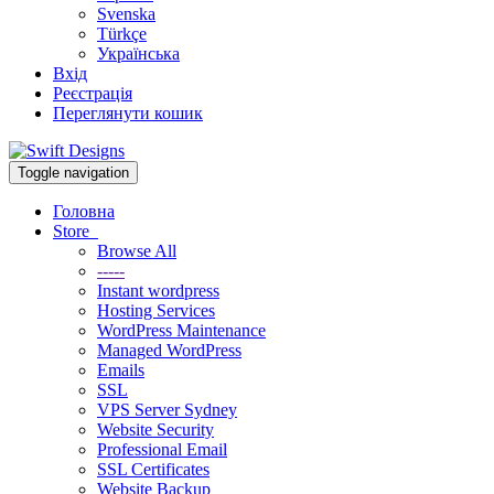
Svenska
Türkçe
Українська
Вхід
Реєстрація
Переглянути кошик
Toggle navigation
Головна
Store
Browse All
-----
Instant wordpress
Hosting Services
WordPress Maintenance
Managed WordPress
Emails
SSL
VPS Server Sydney
Website Security
Professional Email
SSL Certificates
Website Backup