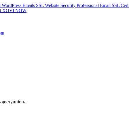
 WordPress
Emails
SSL
Website Security
Professional Email
SSL Certi
N
XOVI NOW
ик
 доступність.