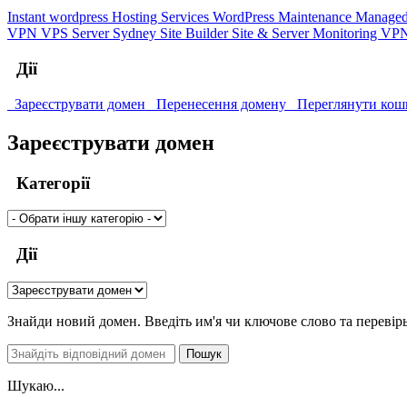
Instant wordpress
Hosting Services
WordPress Maintenance
Managed
VPN
VPS Server Sydney
Site Builder
Site & Server Monitoring
VP
Дії
Зареєструвати домен
Перенесення домену
Переглянути кош
Зареєструвати домен
Категорії
Дії
Знайди новий домен. Введіть им'я чи ключове слово та перевірь
Пошук
Шукаю...