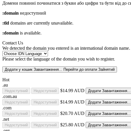
Домени повинні починатися з букви або цифри
та бути від
до
с
:domain
недоступний
:tld
domains are currently unavailable.
:domain
is available.
Contact Us
We detected the domain you entered is an international domain name. 
Please select the language of the domain you wish to register.
Додати у кошик
Завантаження...
Перейти до оплати
Зайнятий
Hot
.au
$14.99 AUD
Недоступний
Недоступний
Додати
Завантаження..
.com.au
$14.99 AUD
Недоступний
Недоступний
Додати
Завантаження..
.com
$20.70 AUD
Недоступний
Недоступний
Додати
Завантаження..
.net
$25.80 AUD
Недоступний
Недоступний
Додати
Завантаження..
.org