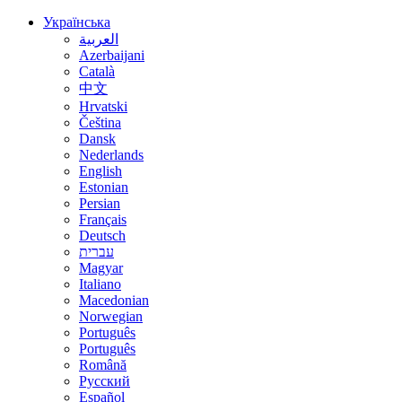
Українська
العربية
Azerbaijani
Català
中文
Hrvatski
Čeština
Dansk
Nederlands
English
Estonian
Persian
Français
Deutsch
עברית
Magyar
Italiano
Macedonian
Norwegian
Português
Português
Română
Русский
Español