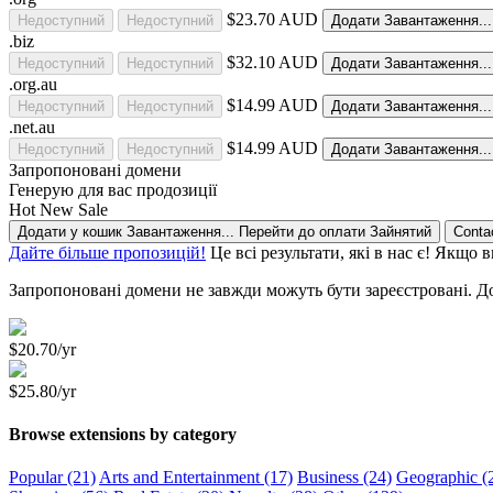
$23.70 AUD
Недоступний
Недоступний
Додати
Завантаження..
.biz
$32.10 AUD
Недоступний
Недоступний
Додати
Завантаження..
.org.au
$14.99 AUD
Недоступний
Недоступний
Додати
Завантаження..
.net.au
$14.99 AUD
Недоступний
Недоступний
Додати
Завантаження..
Запропоновані домени
Генерую для вас продозиції
Hot
New
Sale
Додати у кошик
Завантаження...
Перейти до оплати
Зайнятий
Conta
Дайте більше пропозицій!
Це всі результати, які в нас є! Якщо
Запропоновані домени не завжди можуть бути зареєстровані. До
$20.70/yr
$25.80/yr
Browse extensions by category
Popular (21)
Arts and Entertainment (17)
Business (24)
Geographic (