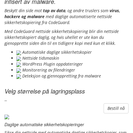
infisert av malware.
Beskytt din side mot
tap av data
, og andre truslers som
virus,
hackere og malware
med daglige automatiserte nettside
sikkerhetskopiering fra CodeGuard.
Med CodeGuard nettside sikkerhetskopiering blir din nettside
sikkerhetskopiert daglig, og hvis uhellet er ute kan du
gjenopprette siden din til en tidligere kopi med kun et klikk.
Automatiske daglige sikkerhetskopier
Nettside tidsmaskin
WordPress Plugin oppdateringer
Monitorering av filendringer
Deteksjon og gjennoppretting fra malware
Velg størrelse på lagringsplass
--
Bestill nå
Daglige automatiske sikkerhetskopieringer
Sikre din nettside med automatiske daglige sikkerhetskopier, som