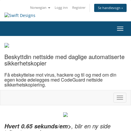
Norwegian
Logg inn
Registrer
Se handlevogn »
Bytt
navig
Beskytt
din nettside
med daglige automatiserte
sikkerhetskopier
Få ebskyttelse mot virus, hackere og til og med om din
egen kode ødelegges med CodeGuard nettside
sikkerhetskopiering.
Bytt
navig
, blir en ny side
Hvert 0.65 sekunds/em>