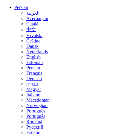
Persian
العربية
Azerbaijani
Català
中文
Hrvatski
Čeština
Dansk
Nederlands
English
Estonian
Persian
Français
Deutsch
עברית
Magyar
Italiano
Macedonian
Norwegian
Português
Português
Română
Русский
Español