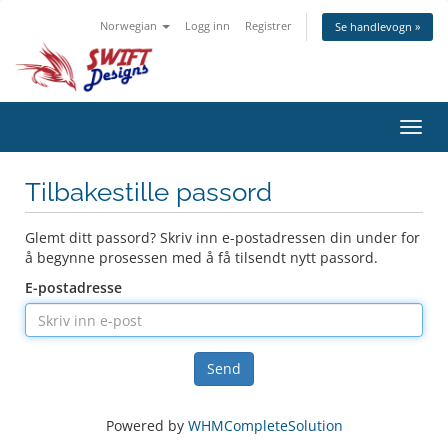
Norwegian
Logg inn
Registrer
Se handlevogn »
Bytt
navig
Tilbakestille passord
Glemt ditt passord? Skriv inn e-postadressen din under for
å begynne prosessen med å få tilsendt nytt passord.
E-postadresse
Send
Powered by
WHMCompleteSolution