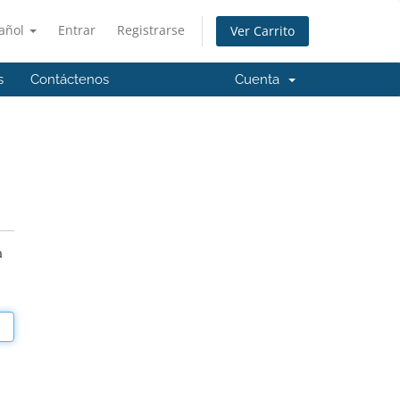
añol
Entrar
Registrarse
Ver Carrito
s
Contáctenos
Cuenta
a