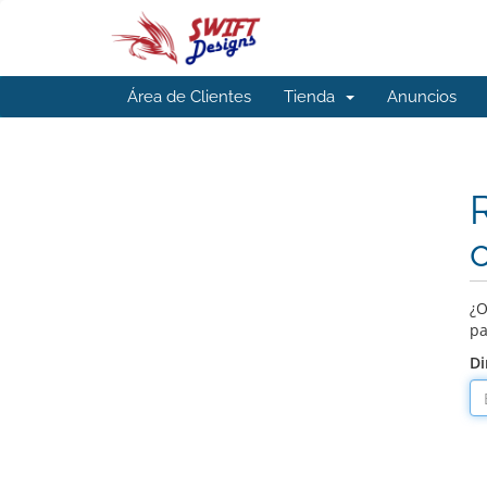
Área de Clientes
Tienda
Anuncios
¿O
pa
Di