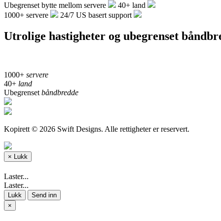
Ubegrenset bytte mellom servere
40+ land
1000+ servere
24/7 US basert support
Utrolige hastigheter og ubegrenset båndb
1000+
servere
40+
land
Ubegrenset
båndbredde
Kopirett © 2026 Swift Designs. Alle rettigheter er reservert.
×
Lukk
Laster...
Laster...
Lukk
Send inn
×