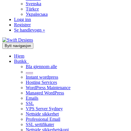
Svenska
Türkçe
Українська
Logg inn
Registrer
Se handlevogn »
Bytt navigasjon
Hjem
Butikk
Bla gjennom alle
-----
Instant wordpress
Hosting Services
WordPress Maintenance
Managed WordPress
Emails
SSL
VPS Server Sydney
Nettside sikkerhet
Professional Email
SSL sertifikater
Nettside sikkerhetskopi