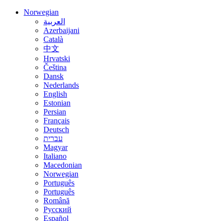
Norwegian
العربية
Azerbaijani
Català
中文
Hrvatski
Čeština
Dansk
Nederlands
English
Estonian
Persian
Français
Deutsch
עברית
Magyar
Italiano
Macedonian
Norwegian
Português
Português
Română
Русский
Español