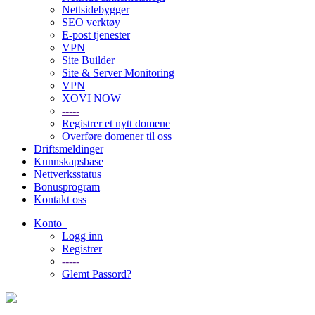
Nettsidebygger
SEO verktøy
E-post tjenester
VPN
Site Builder
Site & Server Monitoring
VPN
XOVI NOW
-----
Registrer et nytt domene
Overføre domener til oss
Driftsmeldinger
Kunnskapsbase
Nettverksstatus
Bonusprogram
Kontakt oss
Konto
Logg inn
Registrer
-----
Glemt Passord?