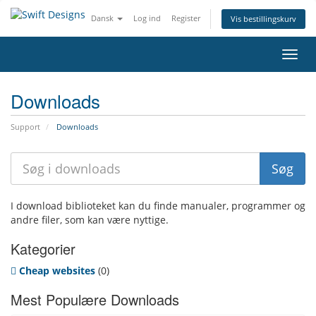
Dansk
Log ind
Register
Vis bestillingskurv
Toggl
navig
Downloads
Support
Downloads
I download biblioteket kan du finde manualer, programmer og
andre filer, som kan være nyttige.
Kategorier
Cheap websites
(0)
Mest Populære Downloads