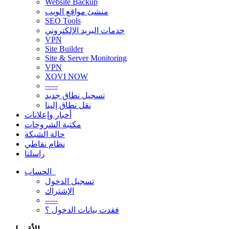
Website Backup
منشئ مواقع الويب
SEO Tools
خدمات البريد الإلكتروني
VPN
Site Builder
Site & Server Monitoring
VPN
XOVI NOW
-----
تسجيل نطاق جديد
نقل نطاق إلينا
أخبار وإعلانات
مكتبة الشروحات
حالة الشبكة
نظام نقاطي
راسلنا
الحساب
تسجيل الدخول
الإشتراك
-----
فقدت بيانات الدخول ؟