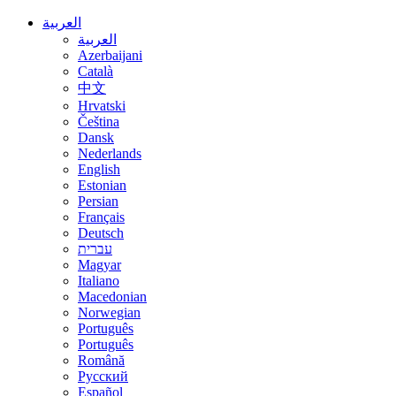
العربية
العربية
Azerbaijani
Català
中文
Hrvatski
Čeština
Dansk
Nederlands
English
Estonian
Persian
Français
Deutsch
עברית
Magyar
Italiano
Macedonian
Norwegian
Português
Português
Română
Русский
Español