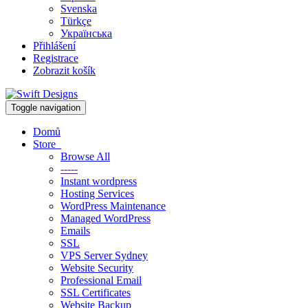
Svenska
Türkçe
Українська
Přihlášení
Registrace
Zobrazit košík
Toggle navigation
Domů
Store
Browse All
-----
Instant wordpress
Hosting Services
WordPress Maintenance
Managed WordPress
Emails
SSL
VPS Server Sydney
Website Security
Professional Email
SSL Certificates
Website Backup