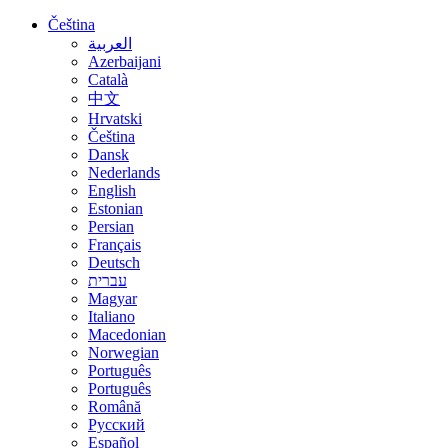
Čeština
العربية
Azerbaijani
Català
中文
Hrvatski
Čeština
Dansk
Nederlands
English
Estonian
Persian
Français
Deutsch
עברית
Magyar
Italiano
Macedonian
Norwegian
Português
Português
Română
Русский
Español