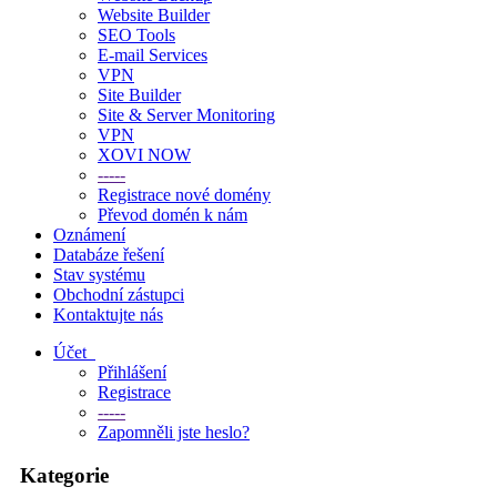
Website Builder
SEO Tools
E-mail Services
VPN
Site Builder
Site & Server Monitoring
VPN
XOVI NOW
-----
Registrace nové domény
Převod domén k nám
Oznámení
Databáze řešení
Stav systému
Obchodní zástupci
Kontaktujte nás
Účet
Přihlášení
Registrace
-----
Zapomněli jste heslo?
Kategorie