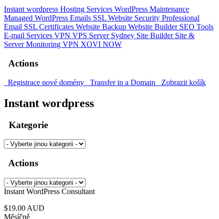
Instant wordpress
Hosting Services
WordPress Maintenance
Managed WordPress
Emails
SSL
Website Security
Professional
Email
SSL Certificates
Website Backup
Website Builder
SEO Tools
E-mail Services
VPN
VPS Server Sydney
Site Builder
Site &
Server Monitoring
VPN
XOVI NOW
Actions
Registrace nové domény
Transfer in a Domain
Zobrazit košík
Instant wordpress
Kategorie
Actions
Instant WordPress Consultant
$19.00 AUD
Měsíčně