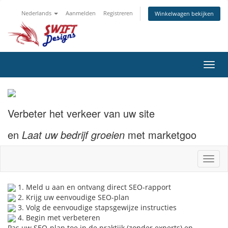
Nederlands
Aanmelden
Registreren
Winkelwagen bekijken
Navig
in-/u
Verbeter het verkeer van uw site
en
Laat uw bedrijf groeien
met marketgoo
Navig
in-/u
1. Meld u aan en ontvang direct SEO-rapport
2. Krijg uw eenvoudige SEO-plan
3. Volg de eenvoudige stapsgewijze instructies
4. Begin met verbeteren
Pas uw SEO-plan toe in de praktijk (zonder experts) en