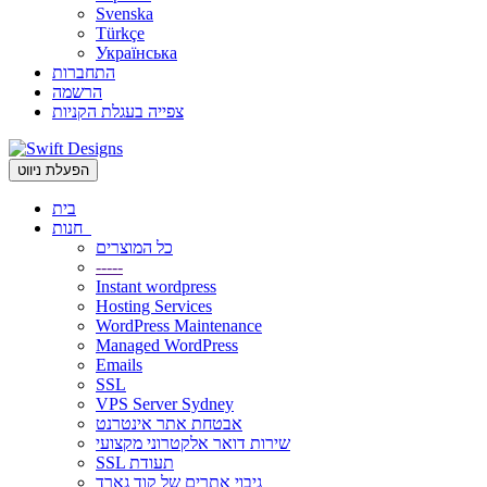
Svenska
Türkçe
Українська
התחברות
הרשמה
צפייה בעגלת הקניות
הפעלת ניווט
בית
חנות
כל המוצרים
-----
Instant wordpress
Hosting Services
WordPress Maintenance
Managed WordPress
Emails
SSL
VPS Server Sydney
אבטחת אתר אינטרנט
שירות דואר אלקטרוני מקצועי
SSL תעודת
גיבוי אתרים של קוד גארד