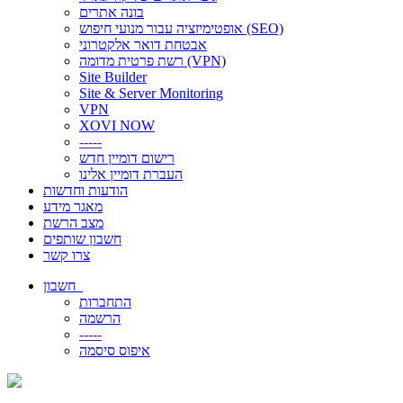
בונה אתרים
אופטימיזציה עבור מנועי חיפוש (SEO)
אבטחת דואר אלקטרוני
רשת פרטית מדומה (VPN)
Site Builder
Site & Server Monitoring
VPN
XOVI NOW
-----
רישום דומיין חדש
העברת דומיין אלינו
הודעות וחדשות
מאגר מידע
מצב הרשת
חשבון שותפים
צרו קשר
חשבון
התחברות
הרשמה
-----
איפוס סיסמה