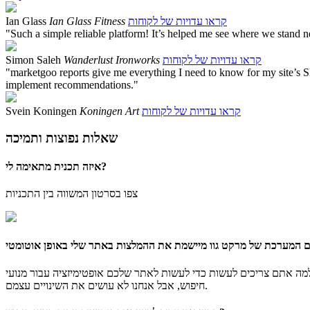
קראו עדויות של לקוחות
Ian Glass Fitness
Ian Glass
"Such a simple reliable platform! It’s helped me see where we stand nex
קראו עדויות של לקוחות
Wanderlust Ironworks
Simon Saleh
"marketgoo reports give me everything I need to know for my site’s S
implement recommendations."
קראו עדויות של לקוחות
Koningen Art
Svein Koningen
שאלות נפוצות ותמיכה
איזה תכנית מתאימה לי?
צפו בסרטון המשווה בין התכניות
 המערכת של מרקט גוו מיישמת את ההמלצות באתר שלי באופן אוטומטי
מה אתם צריכים לעשות כדי לעשות לאתר שלכם אופטימיזציה עבור מנועי
חיפוש, אבל אנחנו לא עושים את השינויים עצמם.