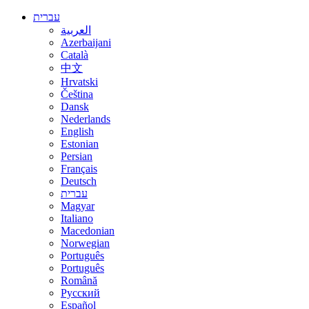
עברית
العربية
Azerbaijani
Català
中文
Hrvatski
Čeština
Dansk
Nederlands
English
Estonian
Persian
Français
Deutsch
עברית
Magyar
Italiano
Macedonian
Norwegian
Português
Português
Română
Русский
Español